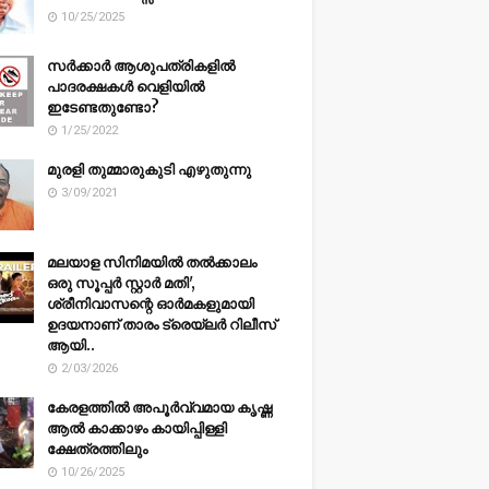
10/25/2025
സർക്കാർ ആശുപത്രികളിൽ
പാദരക്ഷകൾ വെളിയിൽ
ഇടേണ്ടതുണ്ടോ?
1/25/2022
മുരളി തുമ്മാരുകുടി എഴുതുന്നു
3/09/2021
മലയാള സിനിമയിൽ തൽക്കാലം
ഒരു സൂപ്പർ സ്റ്റാർ മതി',
ശ്രീനിവാസന്റെ ഓർമകളുമായി
ഉദയനാണ് താരം ട്രെയ്ലർ റിലീസ്
ആയി..
2/03/2026
കേരളത്തിൽ അപൂർവ്വമായ കൃഷ്ണ
ആൽ കാക്കാഴം കായിപ്പിള്ളി
ക്ഷേത്രത്തിലും
10/26/2025