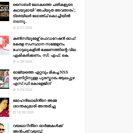
സൈബർ ലോകത്തെ ചതികളുടെ
കഥയുമായി 'അച്യുത അവതാരം';
ട്രെയിലർ ലോഞ്ച് കൊച്ചിയിൽ
നടന്നു..
6/27/2026
കൺസ്യൂമേഴ്സ് ഫെഡറേഷൻ ഓഫ്
കേരള സംസ്ഥാന സമ്മേളനം.
ഹോട്ടലുകളിൽ ഭക്ഷണത്തിന്റെ വില
ഏകീകരിക്കണം. സി. എഫ്. കെ.
6/28/2026
രാജ്യത്തെ ഏറ്റവും മികച്ച NSS
യൂണിറ്റിനുള്ള പുരസ്കാരം ആലപ്പുഴ
എസ്.ഡി കോളേജിന്
9/29/2023
മോഹൻലാലിൻ്റെ അമ്മ
ശാന്തകുമാരി അന്തരിച്ചു
12/30/2025
വയലാറിൻ്റെ ഓർമ്മകൾക്ക്
അൻപത് വയസ്സ്.