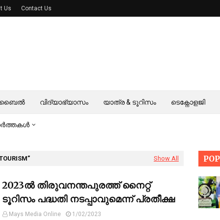
t Us
Contact Us
മൊബൈൽ
വിദ്യാഭ്യാസം
യാത്ര & ടൂറിസം
ടെക്നോളജി
വാർത്തകൾ
PO
 TOURISM
Show All
2023ൽ തിരുവനന്തപുരത്ത് നൈറ്റ്
ടൂറിസം പദ്ധതി നടപ്പാവുമെന്ന് പ്രതീക്ഷ
Mays Media Online
1/02/2023