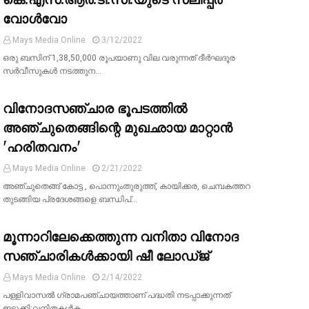
വോള്‍വോ
Mays Media Online
3/12/2022
ഒരു ബസിന് 1,38,50,000 രൂപയാണു വില വരുന്നത് ദീര്‍ഘദൂര
സര്‍വീസുകള്‍ നടത്തുന…
വിനോദസഞ്ചാര ഭൂപടത്തില്‍
അഞ്ചുതെങ്ങിന്റെ മുഖഛായ മാറ്റാന്‍
'ഹരിതവനം'
Mays Media Online
2/21/2022
അഞ്ചുതെങ്ങ് കോട്ട , പൊന്നുംതുരുത്ത്, കായിക്കര, ചെമ്പകത്തറ
തുടങ്ങിയ പ്രദേശങ്ങളെ ബന്ധിപ്…
മൂന്നാറിലേക്കെത്തുന്ന വനിതാ വിനോദ
സഞ്ചാരികള്‍ക്കായി ഷീ ലോഡ്ജ്
Mays Media Online
2/14/2022
പള്ളിവാസല്‍ ഗ്രാമപഞ്ചായത്താണ് പദ്ധതി നടപ്പാക്കുന്നത്
ഇടുക്കി:വനിതകള്‍ക…